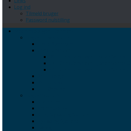
Links
Log ind
Tilmeld bruger
Password nulstilling
Medlemsboliger i Danmark
Region Hovedstaden
Hasle Bornholm
Christianshavn
36 – Christianshavn – Johan Semps Ga
37 – Christianshavn – Johan Semps Gad
53 – Christianshavn – Johan Semps Ga
34 – Liseleje
35 – Udsholt
51 – Ørestad
Region Sjælland
Kramnitze
Kramnitze Ny
Klint, Nykøbing Sjælland
Nykøbing Sjælland
Rørvig