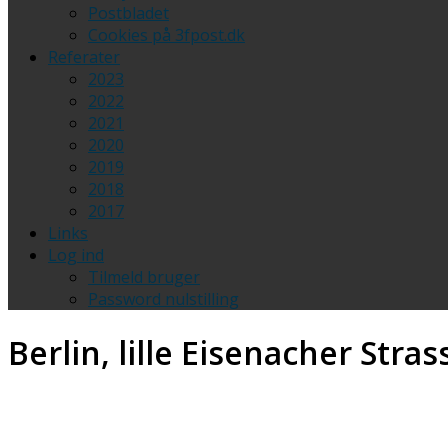
Postbladet
Cookies på 3fpost.dk
Referater
2023
2022
2021
2020
2019
2018
2017
Links
Log ind
Tilmeld bruger
Password nulstilling
Berlin, lille
Eisenacher Stras