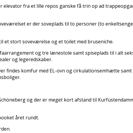
 er elevator fra et lille repos ganske få trin op ad trappeo
 soveværelset er der soveplads til to personer (to enkeltsenge
il et stort soveværelse og et toilet med bruseniche.
faarrangement og tre lænestole samt spiseplads til i alt seks
ealer og legeredskaber.
 Der findes komfur med EL-ovn og cirkulationsemhætte samt 
sboliger.
n Schöneberg og der er meget kort afstand til Kurfüstendam
ooket året rundt.
rden.