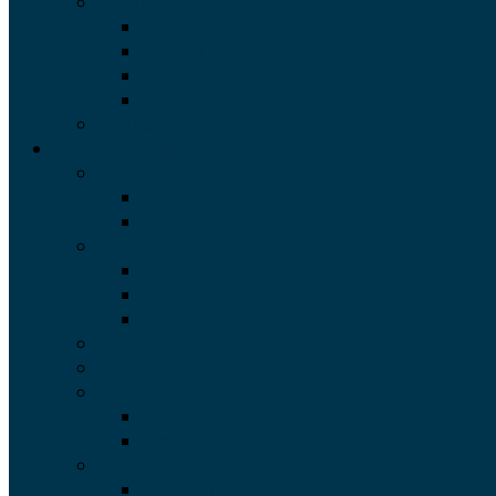
Region Nordjylland
Nørlev Strand
Skagen – Gl. Kirkesti
Skagen-Lars Bødkersvej
Skyum
Ledige uger
Medlemsboliger i Europa
England
London – Brixton
London – Greenwich
Frankrig
61 – Clichy, Paris
62 – Saint-Raphaël, Nice
64 – Marckolsheim, Frankrig
Holland, Amsterdam
Portugal, Lissabon
Spanien
Barcelona
Malaga
Tyskland
Berlin – lille