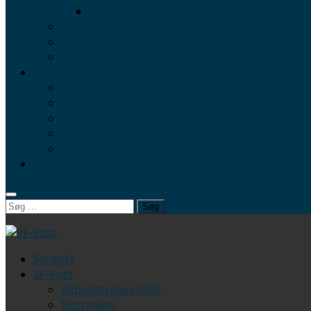
Berlin – stor
Ungarn, Budapest
Østrig, Bad Gastein
Ledige uger
Priser m.m.
Priser – Vinter 2025/2026
Priser – Efterår 2026
Priser – Vinter 2026/2027
Ansøgning – Efterår og vinter 2026 / 2027
Sådan foregår lodtrækningen
Ledige uger
Søg
efter:
Seneste
3F-Post
Aktivitetsplan 2026
Bestyrelse