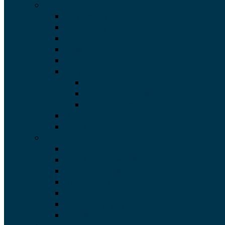
Region Syddanmark
Blåvand, Hvide Hus
Blåvand Ny
Egernsund
Fanø
Hejsager
Langeland
Langeland, ombygget
Langeland, renoveret
Langeland, ny – D
Martofte
Rømø
Region Midtjylland
Fjellerup
Grenå – Bøgevej 18
Grenå – Bøgevej 20
Hvide Sande
Mols
Odder – Dyngby
Samsø