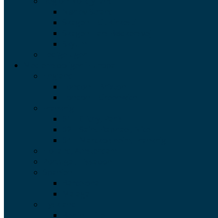
Region Nordjylland
Nørlev Strand
Skagen – Gl. Kirkesti
Skagen-Lars Bødkersvej
Skyum
Ledige uger
Medlemsboliger i Europa
England
London – Brixton
London – Greenwich
Frankrig
61 – Clichy, Paris
62 – Saint-Raphaël, Nice
64 – Marckolsheim, Frankrig
Holland, Amsterdam
Portugal, Lissabon
Spanien
Barcelona
Malaga
Tyskland
Berlin – lille