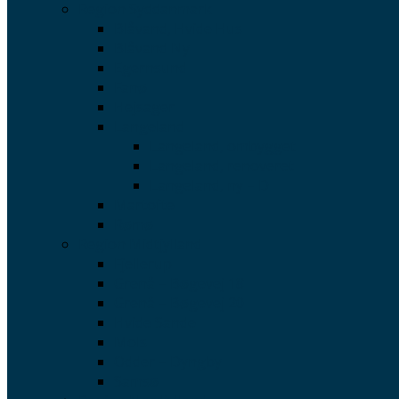
Region Syddanmark
Blåvand, Hvide Hus
Blåvand Ny
Egernsund
Fanø
Hejsager
Langeland
Langeland, ombygget
Langeland, renoveret
Langeland, ny – D
Martofte
Rømø
Region Midtjylland
Fjellerup
Grenå – Bøgevej 18
Grenå – Bøgevej 20
Hvide Sande
Mols
Odder – Dyngby
Samsø