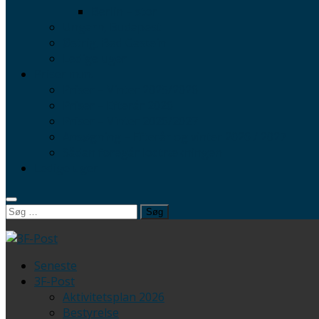
Berlin – stor
Ungarn, Budapest
Østrig, Bad Gastein
Ledige uger
Priser m.m.
Priser – Vinter 2025/2026
Priser – Efterår 2026
Priser – Vinter 2026/2027
Ansøgning – Efterår og vinter 2026 / 2027
Sådan foregår lodtrækningen
Ledige uger
Søg
efter:
Seneste
3F-Post
Aktivitetsplan 2026
Bestyrelse