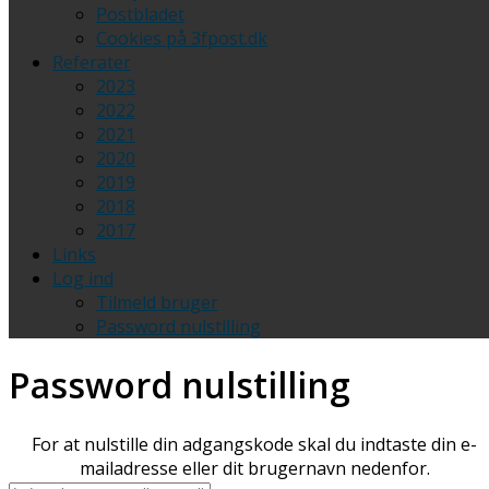
Postbladet
Cookies på 3fpost.dk
Referater
2023
2022
2021
2020
2019
2018
2017
Links
Log ind
Tilmeld bruger
Password nulstilling
Password nulstilling
For at nulstille din adgangskode skal du indtaste din e-
mailadresse eller dit brugernavn nedenfor.