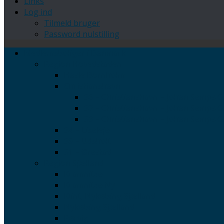
Links
Log ind
Tilmeld bruger
Password nulstilling
Medlemsboliger i Danmark
Region Hovedstaden
Hasle Bornholm
Christianshavn
36 – Christianshavn – Johan Semps Ga
37 – Christianshavn – Johan Semps Gad
53 – Christianshavn – Johan Semps Ga
34 – Liseleje
35 – Udsholt
51 – Ørestad
Region Sjælland
Kramnitze
Kramnitze Ny
Klint, Nykøbing Sjælland
Nykøbing Sjælland
Rørvig