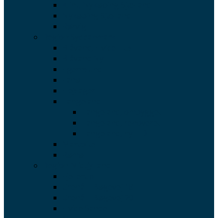
Klint, Nykøbing Sjælland
Nykøbing Sjælland
Rørvig
Region Syddanmark
Blåvand, Hvide Hus
Blåvand Ny
Egernsund
Fanø
Hejsager
Langeland
Langeland, ombygget
Langeland, renoveret
Langeland, ny – D
Martofte
Rømø
Region Midtjylland
Fjellerup
Grenå – Bøgevej 18
Grenå – Bøgevej 20
Hvide Sande