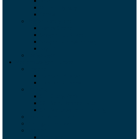
Mols
Odder – Dyngby
Samsø
Region Nordjylland
Nørlev Strand
Skagen – Gl. Kirkesti
Skagen-Lars Bødkersvej
Skyum
Ledige uger
Medlemsboliger i Europa
England
London – Brixton
London – Greenwich
Frankrig
61 – Clichy, Paris
62 – Saint-Raphaël, Nice
64 – Marckolsheim, Frankrig
Holland, Amsterdam
Portugal, Lissabon
Spanien
Barcelona