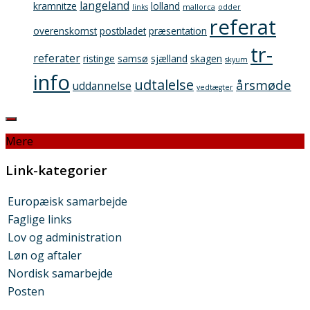
langeland
kramnitze
lolland
links
mallorca
odder
referat
overenskomst
postbladet
præsentation
tr-
referater
ristinge
samsø
sjælland
skagen
skyum
info
udtalelse
årsmøde
uddannelse
vedtægter
Mere
Link-kategorier
Europæisk samarbejde
Faglige links
Lov og administration
Løn og aftaler
Nordisk samarbejde
Posten