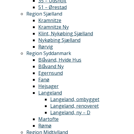
35 – Udsholt
51 – Ørestad
Region Sjælland
Kramnitze
Kramnitze Ny
Klint, Nykøbing Sjælland
Nykøbing Sjælland
Rørvig
Region Syddanmark
Blåvand, Hvide Hus
Blåvand Ny
Egernsund
Fanø
Hejsager
Langeland
Langeland, ombygget
Langeland, renoveret
Langeland, ny – D
Martofte
Rømø
Region Midtjylland