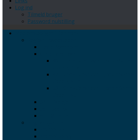
Links
Log ind
Tilmeld bruger
Password nulstilling
Medlemsboliger i Danmark
Region Hovedstaden
Hasle Bornholm
Christianshavn
36 – Christianshavn – Johan Semps
Gade 7, 4.tv
37 – Christianshavn – Johan Semps
Gade 7, st.th.
53 – Christianshavn – Johan Semps
Gade 1, st.
34 – Liseleje
35 – Udsholt
51 – Ørestad
Region Sjælland
Kramnitze
Kramnitze Ny