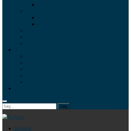
Malaga
Tyskland
Berlin – lille
Berlin – stor
Ungarn, Budapest
Østrig, Bad Gastein
Ledige uger
Priser m.m.
Priser – Vinter 2025/2026
Priser – Efterår 2026
Priser – Vinter 2026/2027
Ansøgning – Efterår og vinter 2026 / 2027
Sådan foregår lodtrækningen
Ledige uger
Søg
efter:
Seneste