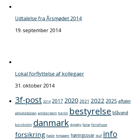
Udtalelse fra Årsmødet 2014
19. september 2014
Lokal forflyttelse af kollegaer
31. oktober 2014
3f-post
2020
2022
2017
2025
2021
aftaler
2014
bestyrelse
blåvand
aktivitetsplan
amsterdam
berlin
danmark
bornholm
dyngby
fanø
feriehuse
info
forsikring
høringssvar
hasle
hejsager
ikuf