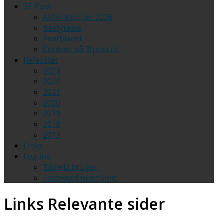
3F-Post
Aktivitetsplan 2026
Bestyrelse
Postbladet
Cookies på 3fpost.dk
Referater
2023
2022
2021
2020
2019
2018
2017
Links
Log ind
Tilmeld bruger
Password nulstilling
Links
Relevante sider