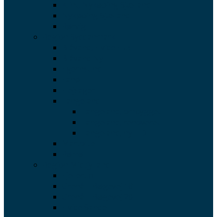
Klint, Nykøbing Sjælland
Nykøbing Sjælland
Rørvig
Region Syddanmark
Blåvand, Hvide Hus
Blåvand Ny
Egernsund
Fanø
Hejsager
Langeland
Langeland, ombygget
Langeland, renoveret
Langeland, ny – D
Martofte
Rømø
Region Midtjylland
Fjellerup
Grenå – Bøgevej 18
Grenå – Bøgevej 20
Hvide Sande