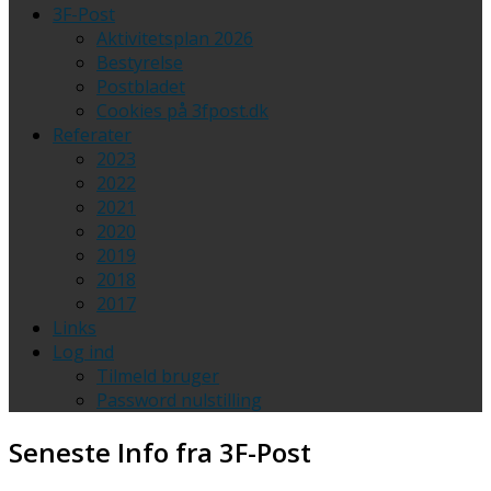
3F-Post
Aktivitetsplan 2026
Bestyrelse
Postbladet
Cookies på 3fpost.dk
Referater
2023
2022
2021
2020
2019
2018
2017
Links
Log ind
Tilmeld bruger
Password nulstilling
Seneste
Info fra 3F-Post