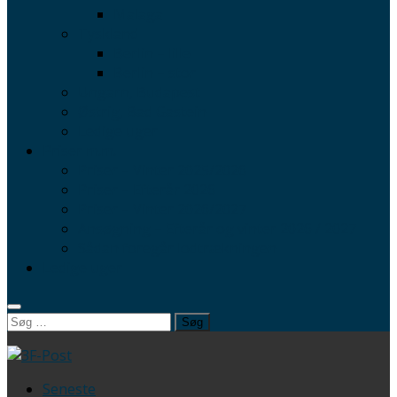
Malaga
Tyskland
Berlin – lille
Berlin – stor
Ungarn, Budapest
Østrig, Bad Gastein
Ledige uger
Priser m.m.
Priser – Vinter 2025/2026
Priser – Efterår 2026
Priser – Vinter 2026/2027
Ansøgning – Efterår og vinter 2026 / 2027
Sådan foregår lodtrækningen
Ledige uger
Søg
efter:
Seneste