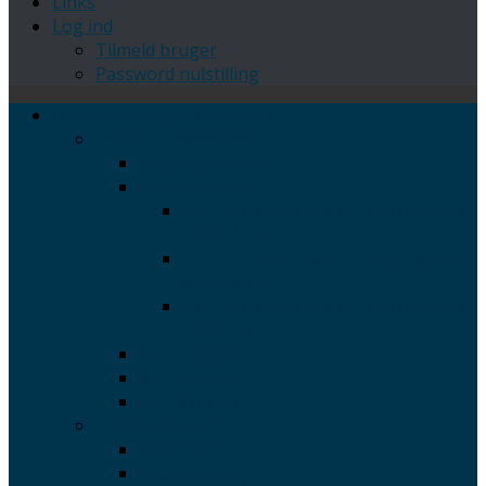
Links
Log ind
Tilmeld bruger
Password nulstilling
Medlemsboliger i Danmark
Region Hovedstaden
Hasle Bornholm
Christianshavn
36 – Christianshavn – Johan Semps
Gade 7, 4.tv
37 – Christianshavn – Johan Semps
Gade 7, st.th.
53 – Christianshavn – Johan Semps
Gade 1, st.
34 – Liseleje
35 – Udsholt
51 – Ørestad
Region Sjælland
Kramnitze
Kramnitze Ny