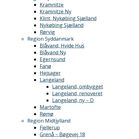
Kramnitze
Kramnitze Ny
Klint, Nykøbing Sjælland
Nykøbing Sjælland
Rørvig
Region Syddanmark
Blåvand, Hvide Hus
Blåvand Ny
Egernsund
Fanø
Hejsager
Langeland
Langeland, ombygget
Langeland, renoveret
Langeland, ny – D
Martofte
Rømø
Region Midtjylland
Fjellerup
Grenå – Bøgevej 18