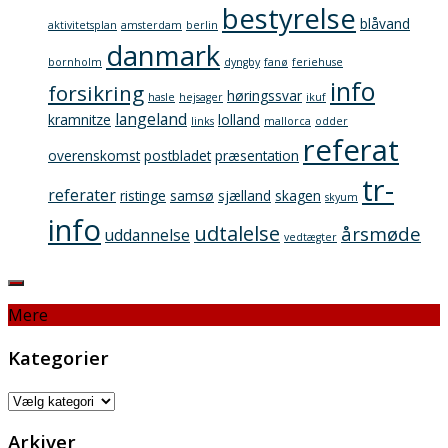
bestyrelse
blåvand
aktivitetsplan
amsterdam
berlin
danmark
bornholm
dyngby
fanø
feriehuse
info
forsikring
høringssvar
hasle
hejsager
ikuf
langeland
kramnitze
lolland
links
mallorca
odder
referat
overenskomst
postbladet
præsentation
tr-
referater
ristinge
samsø
sjælland
skagen
skyum
info
udtalelse
årsmøde
uddannelse
vedtægter
Mere
Kategorier
Kategorier
Arkiver