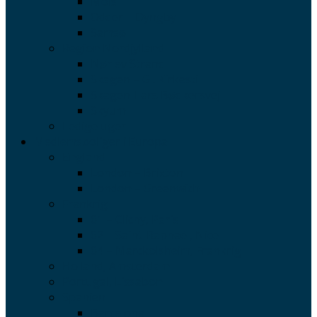
Mols
Odder – Dyngby
Samsø
Region Nordjylland
Nørlev Strand
Skagen – Gl. Kirkesti
Skagen-Lars Bødkersvej
Skyum
Ledige uger
Medlemsboliger i Europa
England
London – Brixton
London – Greenwich
Frankrig
61 – Clichy, Paris
62 – Saint-Raphaël, Nice
64 – Marckolsheim, Frankrig
Holland, Amsterdam
Portugal, Lissabon
Spanien
Barcelona