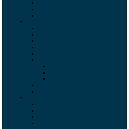
Klint, Nykøbing Sjælland
Nykøbing Sjælland
Rørvig
Region Syddanmark
Blåvand, Hvide Hus
Blåvand Ny
Egernsund
Fanø
Hejsager
Langeland
Langeland, ombygget
Langeland, renoveret
Langeland, ny – D
Martofte
Rømø
Region Midtjylland
Fjellerup
Grenå – Bøgevej 18
Grenå – Bøgevej 20
Hvide Sande