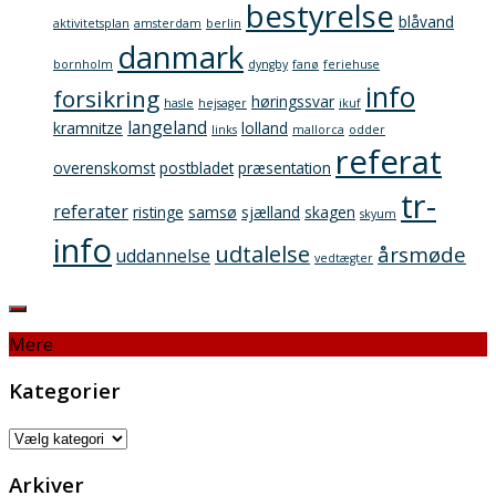
bestyrelse
blåvand
aktivitetsplan
amsterdam
berlin
danmark
bornholm
dyngby
fanø
feriehuse
info
forsikring
høringssvar
hasle
hejsager
ikuf
langeland
kramnitze
lolland
links
mallorca
odder
referat
overenskomst
postbladet
præsentation
tr-
referater
ristinge
samsø
sjælland
skagen
skyum
info
udtalelse
årsmøde
uddannelse
vedtægter
Mere
Kategorier
Kategorier
Arkiver