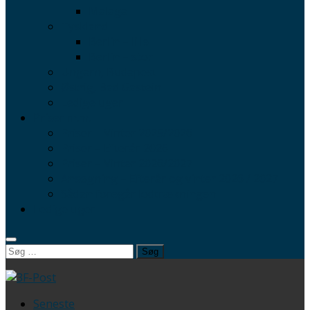
Malaga
Tyskland
Berlin – lille
Berlin – stor
Ungarn, Budapest
Østrig, Bad Gastein
Ledige uger
Priser m.m.
Priser – Vinter 2025/2026
Priser – Efterår 2026
Priser – Vinter 2026/2027
Ansøgning – Efterår og vinter 2026 / 2027
Sådan foregår lodtrækningen
Ledige uger
Søg
efter:
Seneste