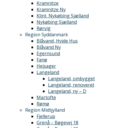
Kramnitze
Kramnitze Ny
Klint, Nykøbing Sjælland
Nykøbing Sjælland
Rørvig
Region Syddanmark
Blåvand, Hvide Hus
Blåvand Ny
Egernsund
Fanø
Hejsager
Langeland
Langeland, ombygget
Langeland, renoveret
Langeland, ny – D
Martofte
Rømø
Region Midtjylland
Fjellerup
Grenå – Bøgevej 18