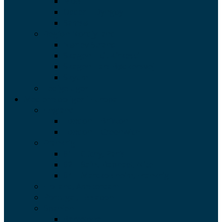
Mols
Odder – Dyngby
Samsø
Region Nordjylland
Nørlev Strand
Skagen – Gl. Kirkesti
Skagen-Lars Bødkersvej
Skyum
Ledige uger
Medlemsboliger i Europa
England
London – Brixton
London – Greenwich
Frankrig
61 – Clichy, Paris
62 – Saint-Raphaël, Nice
64 – Marckolsheim, Frankrig
Holland, Amsterdam
Portugal, Lissabon
Spanien
Barcelona