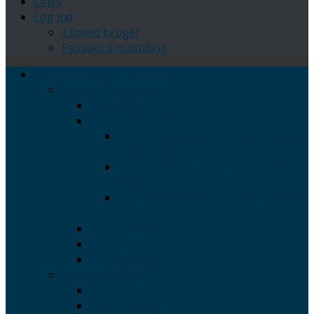
Links
Log ind
Tilmeld bruger
Password nulstilling
Medlemsboliger i Danmark
Region Hovedstaden
Hasle Bornholm
Christianshavn
36 – Christianshavn – Johan Semps
Gade 7, 4.tv
37 – Christianshavn – Johan Semps
Gade 7, st.th.
53 – Christianshavn – Johan Semps
Gade 1, st.
34 – Liseleje
35 – Udsholt
51 – Ørestad
Region Sjælland
Kramnitze
Kramnitze Ny