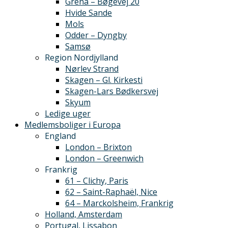
Grenå – Bøgevej 20
Hvide Sande
Mols
Odder – Dyngby
Samsø
Region Nordjylland
Nørlev Strand
Skagen – Gl. Kirkesti
Skagen-Lars Bødkersvej
Skyum
Ledige uger
Medlemsboliger i Europa
England
London – Brixton
London – Greenwich
Frankrig
61 – Clichy, Paris
62 – Saint-Raphaël, Nice
64 – Marckolsheim, Frankrig
Holland, Amsterdam
Portugal, Lissabon