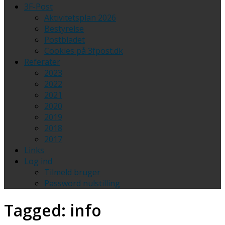
3F-Post
Aktivitetsplan 2026
Bestyrelse
Postbladet
Cookies på 3fpost.dk
Referater
2023
2022
2021
2020
2019
2018
2017
Links
Log ind
Tilmeld bruger
Password nulstilling
Tagged:
info